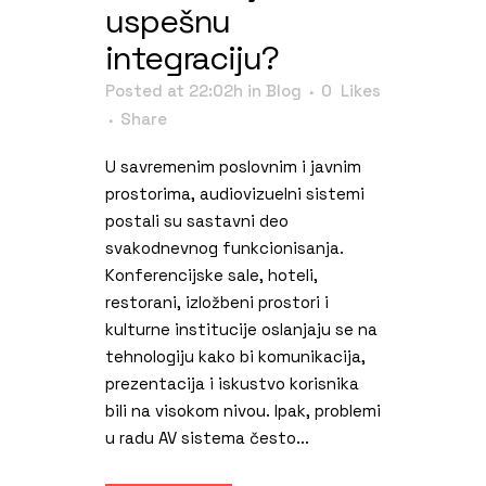
uspešnu
integraciju?
Posted at 22:02h
in
Blog
0
Likes
Share
U savremenim poslovnim i javnim
prostorima, audiovizuelni sistemi
postali su sastavni deo
svakodnevnog funkcionisanja.
Konferencijske sale, hoteli,
restorani, izložbeni prostori i
kulturne institucije oslanjaju se na
tehnologiju kako bi komunikacija,
prezentacija i iskustvo korisnika
bili na visokom nivou. Ipak, problemi
u radu AV sistema često...