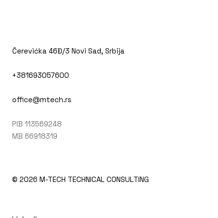
Čerevićka 46Đ/3 Novi Sad, Srbija
+381693057600
office@mtech.rs
PIB 113569248
MB 66918319
© 2026
M-TECH TECHNICAL CONSULTING