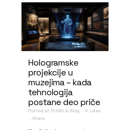
Hologramske
projekcije u
muzejima – kada
tehnologija
postane deo priče
Posted at 11:24h
in
Blog
0
Likes
Share