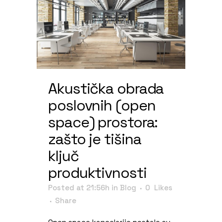
Akustička obrada
poslovnih (open
space) prostora:
zašto je tišina
ključ
produktivnosti
Posted at 21:56h
in
Blog
0
Likes
Share