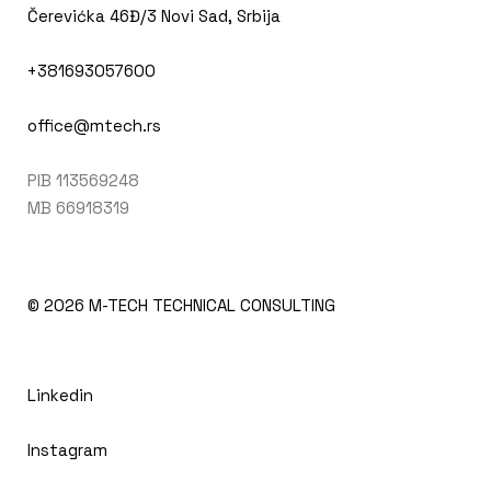
Čerevićka 46Đ/3 Novi Sad, Srbija
+381693057600
office@mtech.rs
PIB 113569248
MB 66918319
© 2026
M-TECH TECHNICAL CONSULTING
Linkedin
Instagram