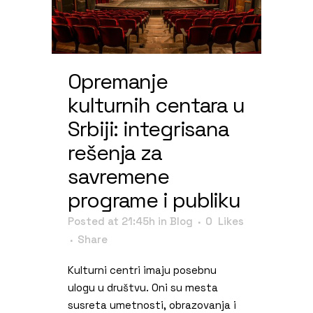
Opremanje
kulturnih centara u
Srbiji: integrisana
rešenja za
savremene
programe i publiku
Posted at 21:45h
in
Blog
0
Likes
Share
Kulturni centri imaju posebnu
ulogu u društvu. Oni su mesta
susreta umetnosti, obrazovanja i