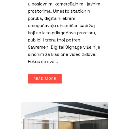
u poslovnim, komercijalnim i javnim
prostorima. Umesto statičnih
poruka, digitalni ekrani
omogućavaju dinamičan sadržaj
koji se lako prilagođava prostoru,
publici i trenutnoj potrebi.
Savremeni Digital Signage više nije
sinonim za klasične video zidove.
Fokus se sve...
READ MORE