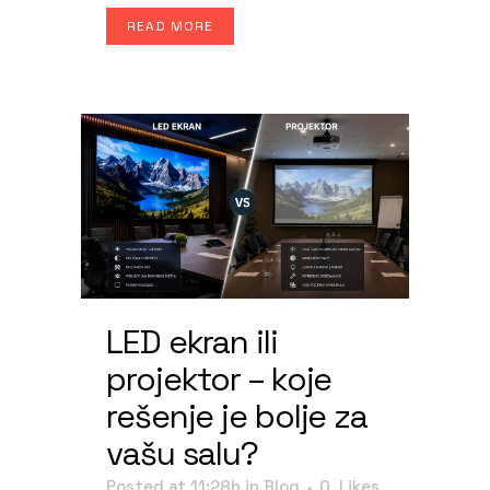
READ MORE
LED ekran ili
projektor – koje
rešenje je bolje za
vašu salu?
Posted at 11:28h
in
Blog
0
Likes