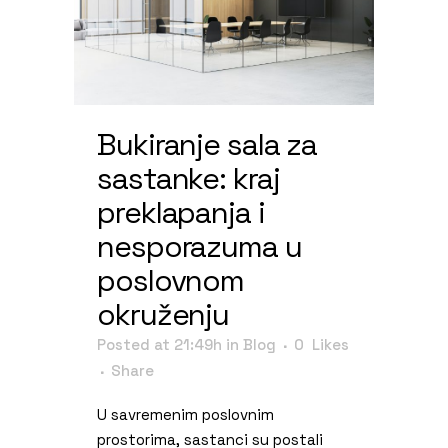
Bukiranje sala za
sastanke: kraj
preklapanja i
nesporazuma u
poslovnom
okruženju
Posted at 21:49h
in
Blog
0
Likes
Share
U savremenim poslovnim
prostorima, sastanci su postali