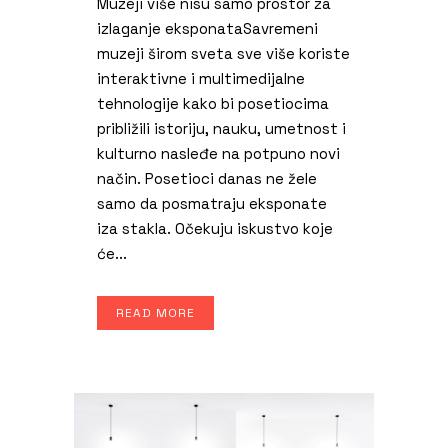
Muzeji više nisu samo prostor za
izlaganje eksponataSavremeni
muzeji širom sveta sve više koriste
interaktivne i multimedijalne
tehnologije kako bi posetiocima
približili istoriju, nauku, umetnost i
kulturno nasleđe na potpuno novi
način. Posetioci danas ne žele
samo da posmatraju eksponate
iza stakla. Očekuju iskustvo koje
će...
READ MORE