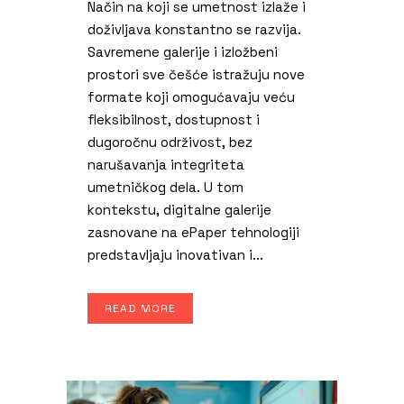
Način na koji se umetnost izlaže i
doživljava konstantno se razvija.
Savremene galerije i izložbeni
prostori sve češće istražuju nove
formate koji omogućavaju veću
fleksibilnost, dostupnost i
dugoročnu održivost, bez
narušavanja integriteta
umetničkog dela. U tom
kontekstu, digitalne galerije
zasnovane na ePaper tehnologiji
predstavljaju inovativan i...
READ MORE