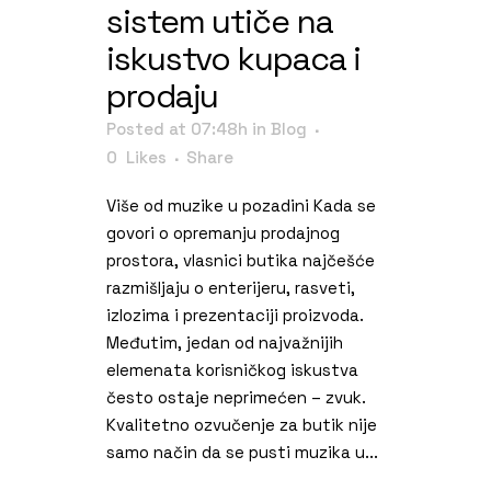
sistem utiče na
iskustvo kupaca i
prodaju
Posted at 07:48h
in
Blog
0
Likes
Share
Više od muzike u pozadini Kada se
govori o opremanju prodajnog
prostora, vlasnici butika najčešće
razmišljaju o enterijeru, rasveti,
izlozima i prezentaciji proizvoda.
Međutim, jedan od najvažnijih
elemenata korisničkog iskustva
često ostaje neprimećen – zvuk.
Kvalitetno ozvučenje za butik nije
samo način da se pusti muzika u...