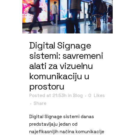
Digital Signage
sistemi: savremeni
alati za vizuelnu
komunikaciju u
prostoru
Posted at 21:53h
in
Blog
0
Likes
Share
Digital Signage sistemi danas
predstavljaju jedan od
najefikasnijih načina komunikacije