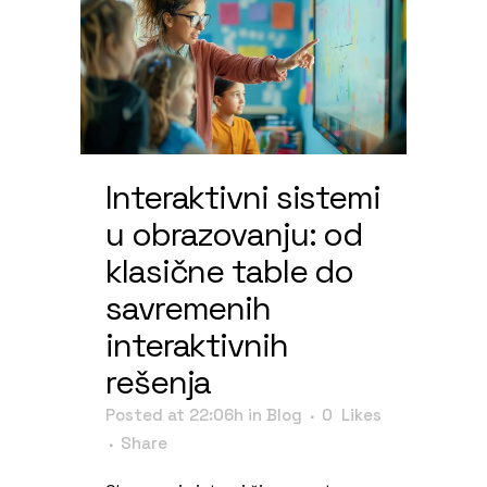
Interaktivni sistemi
u obrazovanju: od
klasične table do
savremenih
interaktivnih
rešenja
Posted at 22:06h
in
Blog
0
Likes
Share