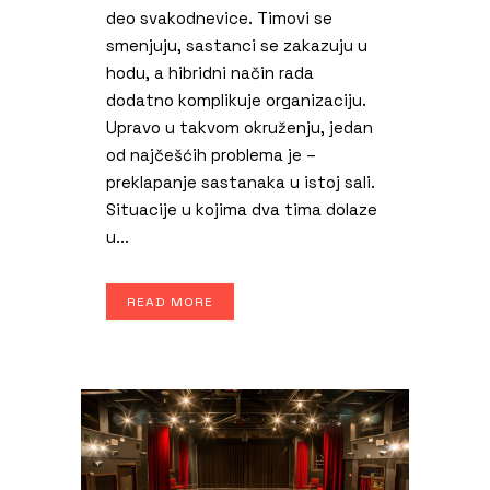
deo svakodnevice. Timovi se
smenjuju, sastanci se zakazuju u
hodu, a hibridni način rada
dodatno komplikuje organizaciju.
Upravo u takvom okruženju, jedan
od najčešćih problema je –
preklapanje sastanaka u istoj sali.
Situacije u kojima dva tima dolaze
u...
READ MORE