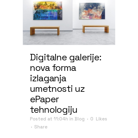
Digitalne galerije:
nova forma
izlaganja
umetnosti uz
ePaper
tehnologiju
Posted at 11:04h
in
Blog
0
Likes
Share