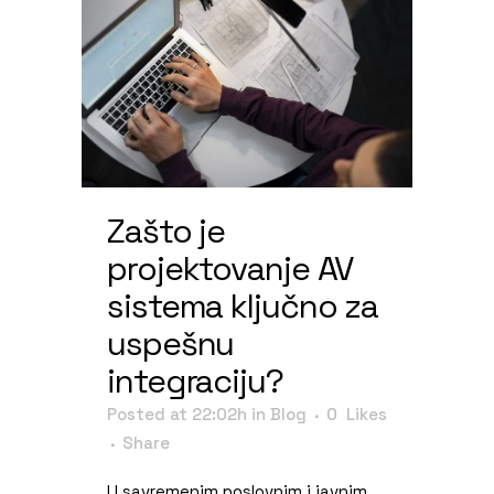
Zašto je
projektovanje AV
sistema ključno za
uspešnu
integraciju?
Posted at 22:02h
in
Blog
0
Likes
Share
U savremenim poslovnim i javnim