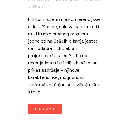
Share
Prilikom opremanja konferencijske
sale, učionice, sale za sastanke ili
multifunkcionalnog prostora,
jedno od najčešćih pitanja jeste:
da li odabrati LED ekran ili
projektorski sistem? Iako oba
rešenja imaju isti cilj – kvalitetan
prikaz sadržaja – njihove
karakteristike, mogućnosti i
troškovi značajno se razlikuju. Ono
što je...
READ MORE