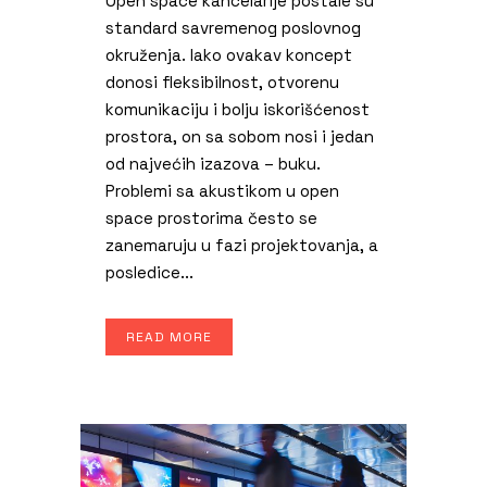
Open space kancelarije postale su
standard savremenog poslovnog
okruženja. Iako ovakav koncept
donosi fleksibilnost, otvorenu
komunikaciju i bolju iskorišćenost
prostora, on sa sobom nosi i jedan
od najvećih izazova – buku.
Problemi sa akustikom u open
space prostorima često se
zanemaruju u fazi projektovanja, a
posledice...
READ MORE